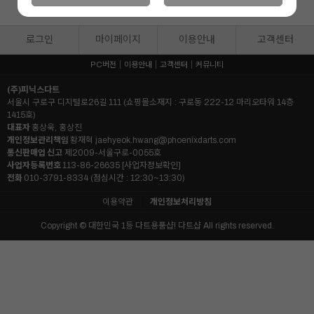
29
29
29
%
%
%
8,600
원
8,600
원
8,600
원
로그인
마이페이지
이용안내
고객센터
PC버전
이용안내
고객센터
커뮤니티
(주)피닉스다트
서울시 구로구 디지털로26길 111 (쇼핑몰소재지 : 구로동 222-12 마리오타워 14층
1415호)
대표자
홍상욱, 홍상진
개인정보관리책임
황재혁
jaehyeok.hwang@phoenixdarts.com
통신판매업 신고
제2009-서울구로-0055호
사업자등록번호
113-86-26635
[사업자정보확인]
전화
010-3791-8334 (점심시간 : 12:30~13:30)
이용약관
개인정보처리방침
Copyright © 대한민국 1등 다트용품샵! 다트샵 All rights reserved.