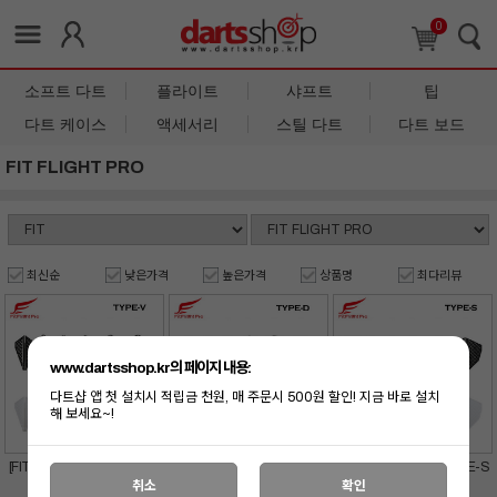
0
소프트 다트
플라이트
샤프트
팁
다트 케이스
액세서리
스틸 다트
다트 보드
FIT FLIGHT PRO
최신순
낮은가격
높은가격
상품명
최다리뷰
www.dartsshop.kr의 페이지 내용:
다트샵 앱 첫 설치시 적립금 천원, 매 주문시 500원 할인! 지금 바로 설치
해 보세요~!
[FIT FLIGHT PRO] TYPE-V
[FIT FLIGHT PRO] TYPE-D
[FIT FLIGHT PRO] TYPE-S
취소
확인
12,000
원
12,000
원
12,000
원