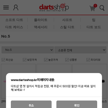
0
소프트 다트
플라이트
샤프트
팁
다트 케이스
액세서리
스틸 다트
다트 보드
No.5
최신순
낮은가격
높은가격
상품명
최다리뷰
www.dartsshop.kr의 페이지 내용:
다트샵 앱 첫 설치시 적립금 천원, 매 주문시 500원 할인! 지금 바로 설치
해 보세요~!
[PREMIUM LIP POINT] No.5
[PREMIUM LIP POINT] No.5
[PREMIUM LIP POINT] No.5
쇼킹핑크 (30pcs)
화이트 (30pcs)
블랙 (30pcs)
취소
확인