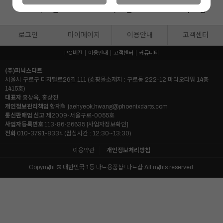
9,000
원
9,000
원
9,000
원
22
22
22
%
%
%
7,100
원
7,100
원
7,100
원
로그인
마이페이지
이용안내
고객센터
PC버전
이용안내
고객센터
커뮤니티
(주)피닉스다트
서울시 구로구 디지털로26길 111 (쇼핑몰소재지 : 구로동 222-12 마리오타워 14층
1415호)
대표자
홍상욱, 홍상진
개인정보관리책임
황재혁
jaehyeok.hwang@phoenixdarts.com
통신판매업 신고
제2009-서울구로-0055호
사업자등록번호
113-86-26635
[사업자정보확인]
전화
010-3791-8334 (점심시간 : 12:30~13:30)
이용약관
개인정보처리방침
Copyright © 대한민국 1등 다트용품샵! 다트샵 All rights reserved.