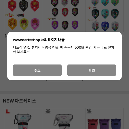
[L-FLIGHT] Mao Takahas
[L-FLIGHT] Ryuki Morikub
[L-FLIGHT] Mikuru Muram
www.dartsshop.kr의 페이지 내용:
hi ver.2 L-Flight
o ver.1 L-Flight
atsu 2025 CHAMPION L-
Flight
다트샵 앱 첫 설치시 적립금 천원, 매 주문시 500원 할인! 지금 바로 설치
15,900
원
15,900
원
15,900
원
19
19
19
해 보세요~!
12,900
원
12,900
원
12,900
원
%
%
%
취소
확인
전체보기 >
NEW 다트케이스