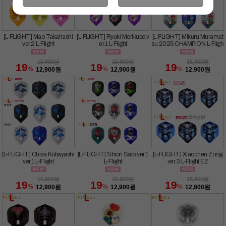
[L-FLIGHT] Mao Takahashi
[L-FLIGHT] Ryuki Morikubo v
[L-FLIGHT] Mikuru Muramat
ver.2 L-Flight
er.1 L-Flight
su 2025 CHAMPION L-Fligh
t
15,900
원
15,900
원
15,900
원
19
19
19
%
%
%
12,900
원
12,900
원
12,900
원
[L-FLIGHT] Chisa Kobayashi
[L-FLIGHT] Shiori Sato ver.1
[L-FLIGHT] Xiaochen Zong
ver.1 L-Flight
L-Flight
ver.3 L-Flight EZ
15,900
원
15,900
원
15,900
원
19
19
19
%
%
%
12,900
원
12,900
원
12,900
원