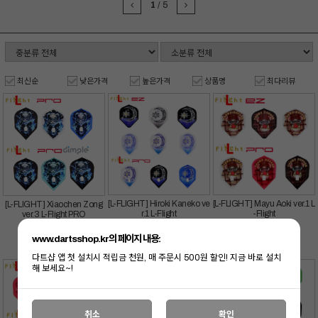
1
/
5
최신순
낮은가격
높은가격
상품명
최다리뷰
[L-FLIGHT] Hiroki Kaneko ve
[L-FLIGHT] Mayu Aoki ver.1 L
[L-FLIGHT] Xiaochen Zong
r.1 L-Flight
-Flight
ver.3 L-Flight PRO
www.dartsshop.kr의 페이지 내용:
15,900
원
15,900
원
15,900
원
19
19
19
%
%
%
12,900
원
12,900
원
12,900
원
다트샵 앱 첫 설치시 적립금 천원, 매 주문시 500원 할인! 지금 바로 설치
해 보세요~!
취소
확인