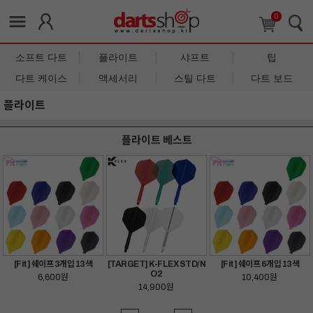
0
소프트 다트
플라이트
샤프트
팁
다트 케이스
액세서리
스틸 다트
다트 보드
플라이트
플라이트 베스트
[Fit] 쉐이프 3개입 13색
[TARGET] K-FLEX STD/N
[Fit] 쉐이프 6개입 13색
O2
6,600원
10,400원
14,900원