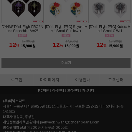
[DY×L-Flight PRO] Sayaka v
[DY×L-Flight PRO] Kubota V
DYNASTY×L-Flight PRO "N
er.1 Small Sunflower
er.1 Small C.WH
ana Sanechika Ver2"
17,900
원
17,900
원
17,900
원
12
12
12
%
%
%
15,900
원
15,900
원
15,900
원
더보기
로그인
마이페이지
이용안내
고객센터
PC버전
이용안내
고객센터
커뮤니티
(주)피닉스다트
서울시 구로구 디지털로26길 111 (쇼핑몰소재지 : 구로동 222-12 마리오타워 14층
1415호)
대표자
홍상욱, 홍상진
개인정보관리책임
황재혁
jaehyeok.hwang@phoenixdarts.com
통신판매업 신고
제2009-서울구로-0055호