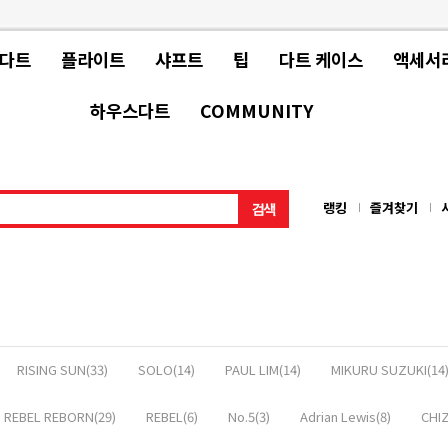
 다트
플라이트
샤프트
팁
다트 케이스
액세서
하우스다트
COMMUNITY
랭킹
즐겨찾기
RISING SUN(33)
SOLO(14)
PAUL LIM(14)
MIKURU SUZUKI(14
REBEL REBORN(29)
REBEL(6)
No.5(3)
Adrian Lewis(8)
CHIZ