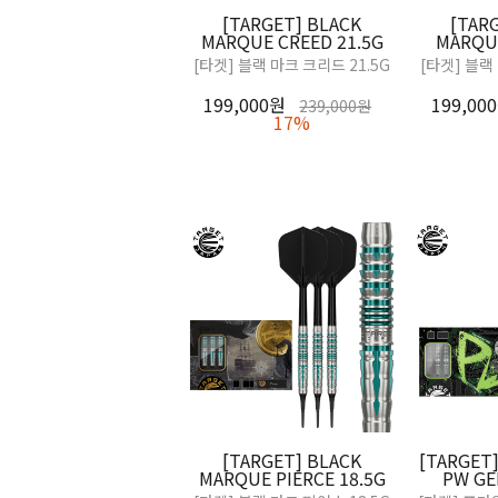
[TARGET] BLACK
[TAR
MARQUE CREED 21.5G
MARQU
[타겟] 블랙 마크 크리드 21.5G
[타겟] 블랙
199,000원
199,00
239,000원
17%
[TARGET] BLACK
[TARGET]
MARQUE PIERCE 18.5G
PW GE