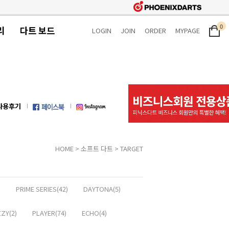
0
리
다트 보드
LOGIN
JOIN
ORDER
MYPAGE
사용후기
HOME
>
소프트 다트
>
TARGET
)
PRIME SERIES(42)
DAYTONA(5)
ZY(2)
PLAYER(74)
ECHO(4)