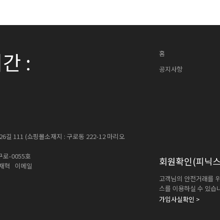
간 :
홈
공지사항
 111 (쇼핑몰소재지 : 구로동 222-12 마리오
로-0055호
회원확인
(피닉스
 황재혁 이메일
고객님의 안전거래를 위
스를 이용하실 수 있습
가입사실확인 >