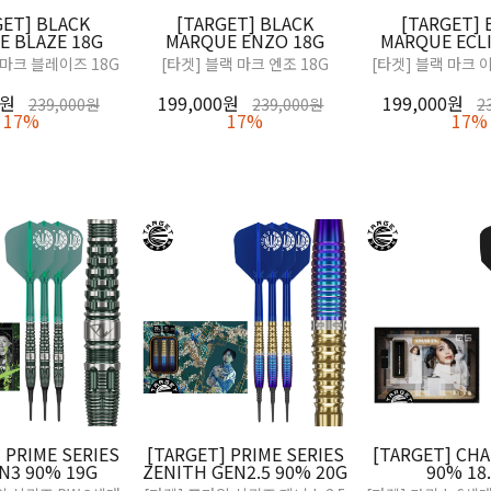
GET] BLACK
[TARGET] BLACK
[TARGET] 
E BLAZE 18G
MARQUE ENZO 18G
MARQUE ECLI
 마크 블레이즈 18G
[타겟] 블랙 마크 엔조 18G
[타겟] 블랙 마크 
0원
199,000원
199,000원
239,000원
239,000원
2
17%
17%
17%
 PRIME SERIES
[TARGET] PRIME SERIES
[TARGET] CHA
N3 90% 19G
ZENITH GEN2.5 90% 20G
90% 18