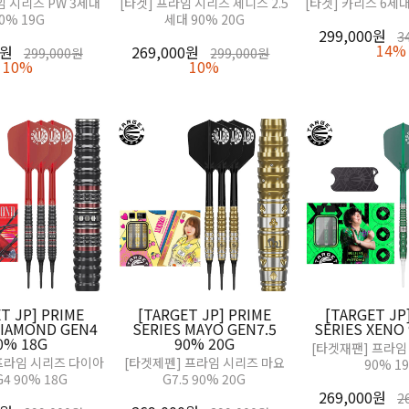
임 시리즈 PW 3세대
[타겟] 프라임 시리즈 제니스 2.5
[타겟] 카리스 6세대 
0% 19G
세대 90% 20G
299,000원
3
14%
0원
269,000원
299,000원
299,000원
10%
10%
T JP] PRIME
[TARGET JP] PRIME
[TARGET JP
DIAMOND GEN4
SERIES MAYO GEN7.5
SERIES XENO
0% 18G
90% 20G
[타겟재팬] 프라임
프라임 시리즈 다이아
[타겟제펜] 프라임 시리즈 마요
90% 1
4 90% 18G
G7.5 90% 20G
269,000원
2