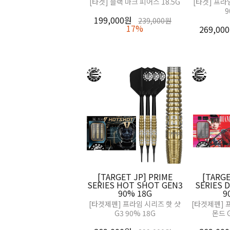
[타겟] 블랙 마크 피어스 18.5G
[타겟] 프라
9
199,000원
239,000원
17%
269,00
[TARGET JP] PRIME
[TARGE
SERIES HOT SHOT GEN3
SERIES 
90% 18G
9
[타겟제펜] 프라임 시리즈 핫 샷
[타겟제펜] 
G3 90% 18G
몬드 G