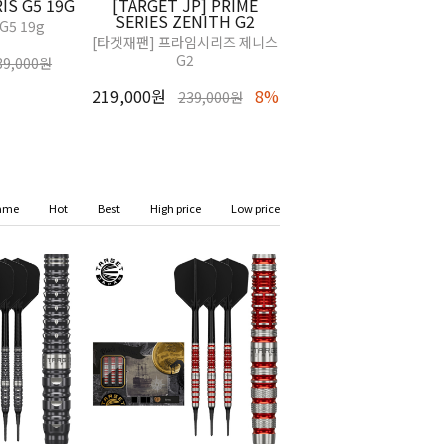
IS G5 19G
[TARGET JP] PRIME
SERIES ZENITH G2
G5 19g
[타겟재팬] 프라임시리즈 제니스
G2
39,000원
219,000원
8%
239,000원
ame
Hot
Best
High price
Low price