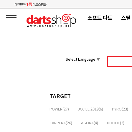
소프트 다트
스틸
Select Language
▼
TARGET
POWER(27)
JCC LE 2019(6)
PYRO(23)
CARRERA(26)
AGORA(4)
BOLIDE(2)