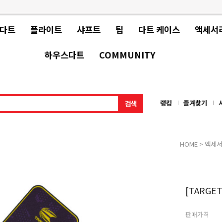
 다트
플라이트
샤프트
팁
다트 케이스
액세서
하우스다트
COMMUNITY
랭킹
즐겨찾기
HOME
>
액세
[TARGET
판매가격