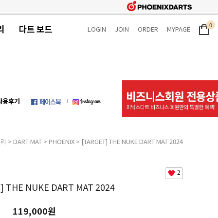
0
리
다트 보드
LOGIN
JOIN
ORDER
MYPAGE
사용후기
서리
>
DART MAT
>
PHOENIX
> [TARGET] THE NUKE DART MAT 2024
2
] THE NUKE DART MAT 2024
119,000원