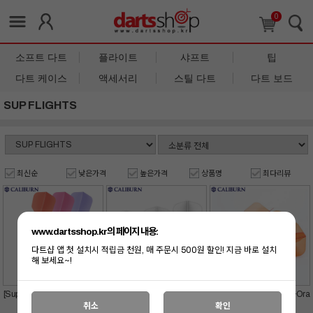
0
소프트 다트
플라이트
샤프트
팁
다트 케이스
액세서리
스틸 다트
다트 보드
SUP FLIGHTS
최신순
낮은가격
높은가격
상품명
최다리뷰
www.dartsshop.kr의 페이지 내용:
다트샵 앱 첫 설치시 적립금 천원, 매 주문시 500원 할인! 지금 바로 설치
해 보세요~!
[Sup Flight] No.6 Lite (shape)
[Sup Flight] No.6 Rynit White
[Sup Flight] No.6 Yellow&Ora
nge
취소
확인
15,900
원
23,900
원