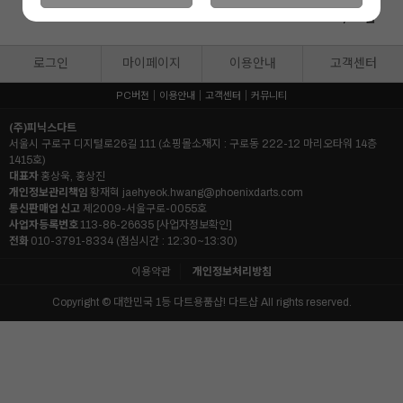
26
21
%
%
22,900
원
11,900
원
18,900
원
22
%
17,900
원
로그인
마이페이지
이용안내
고객센터
PC버전
이용안내
고객센터
커뮤니티
(주)피닉스다트
서울시 구로구 디지털로26길 111 (쇼핑몰소재지 : 구로동 222-12 마리오타워 14층
1415호)
대표자
홍상욱, 홍상진
개인정보관리책임
황재혁
jaehyeok.hwang@phoenixdarts.com
통신판매업 신고
제2009-서울구로-0055호
사업자등록번호
113-86-26635
[사업자정보확인]
전화
010-3791-8334 (점심시간 : 12:30~13:30)
이용약관
개인정보처리방침
Copyright © 대한민국 1등 다트용품샵! 다트샵 All rights reserved.