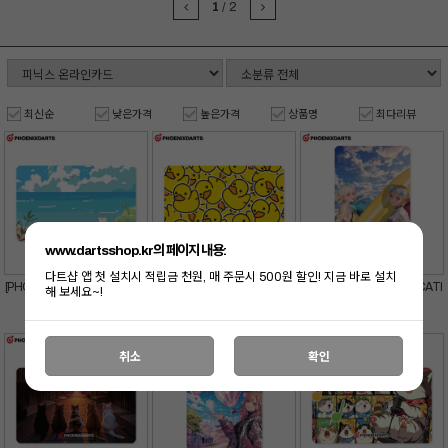
1
/
2
최신순
낮은가격
높은가격
상품명
최다리뷰
www.dartsshop.kr의 페이지 내용:
다트샵 앱 첫 설치시 적립금 천원, 매 주문시 500원 할인! 지금 바로 설치
[PHOENIXDARTS] 바다와고
[PHOENIXDARTS] 노란오리
[PHOENIXDARTS] VACATI
해 보세요~!
양이 CARD
CARD
ON 14 CARD
10,000
원
10,000
원
10,000
원
취소
확인