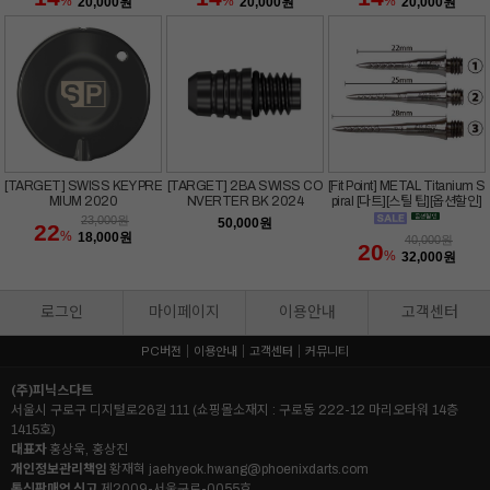
%
%
%
20,000
원
20,000
원
20,000
원
[TARGET] SWISS KEY PRE
[TARGET] 2BA SWISS CO
[Fit Point] METAL Titanium S
MIUM 2020
NVERTER BK 2024
piral [다트][스틸 팁][옵션할인]
23,000
원
50,000
원
22
%
18,000
원
40,000
원
20
%
32,000
원
로그인
마이페이지
이용안내
고객센터
PC버전
이용안내
고객센터
커뮤니티
(주)피닉스다트
서울시 구로구 디지털로26길 111 (쇼핑몰소재지 : 구로동 222-12 마리오타워 14층
1415호)
대표자
홍상욱, 홍상진
개인정보관리책임
황재혁
jaehyeok.hwang@phoenixdarts.com
통신판매업 신고
제2009-서울구로-0055호