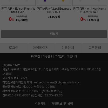
[FIT] AIR × Edison Phung W
[FIT] AIR × Attapol Eupakare
[FIT] AIR × Ami Komiyama
hite SHAPE
e 3 SHAPE
2 Clear SHAPE
12,900
원
12,900
원
11,900
원
8
8
%
%
11,900
원
11,900
원
더보기
로그인
마이페이지
이용안내
고객센터
PC버전
이용안내
고객센터
커뮤니티
(주)피닉스다트
서울시 구로구 디지털로26길 111 (쇼핑몰소재지 : 구로동 222-12 마리오타워 14층
1415호)
대표자
홍상욱, 홍상진
개인정보관리책임
황재혁
jaehyeok.hwang@phoenixdarts.com
통신판매업 신고
제2009-서울구로-0055호
사업자등록번호
113-86-26635
[사업자정보확인]
전화
010-3791-8334 (점심시간 : 12:30~13:30)
이용약관
개인정보처리방침