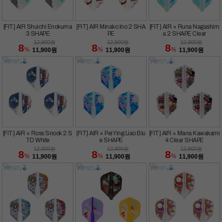
[FIT] AIR Shuichi Enokuma
[FIT] AIR Minako Ino 2 SHA
[FIT] AIR × Runa Nagashim
3 SHAPE
PE
a 2 SHAPE Clear
12,900
원
12,900
원
12,900
원
8
8
8
%
%
%
11,900
원
11,900
원
11,900
원
[FIT] AIR × Ross Snook 2 S
[FIT] AIR × Pei Ying Liao Blu
[FIT] AIR × Mana Kawakami
TD White
e SHAPE
4 Clear SHAPE
12,900
원
12,900
원
12,900
원
8
8
8
%
%
%
11,900
원
11,900
원
11,900
원