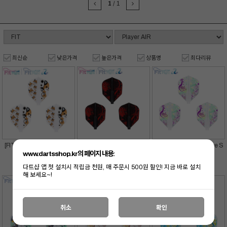
1
/
1
최신순
낮은가격
높은가격
상품명
최다리뷰
[FIT] Chun-Yao Huang WH
[FIT] Nasir Bomba 2 D.BK S
[FIT] AIR Yumiko Sugime S
Shape
hape
HAPE
www.dartsshop.kr의 페이지 내용:
11,900
원
11,900
원
12,900
원
9
9
8
다트샵 앱 첫 설치시 적립금 천원, 매 주문시 500원 할인! 지금 바로 설치
%
%
%
10,900
원
10,900
원
11,900
원
해 보세요~!
취소
확인