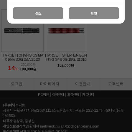
450,000
원
450,000
원
450,000
원
12
12
12
%
%
%
399,000
원
399,000
원
399,000
원
취소
확인
[TARGET] CHARIS G3 MA
[TARGET] STEPHEN BUN
X 95% 20G 2BA 2023
TING G4 90% 18G, 21010
3
230,000
원
152,000
원
14
%
199,000
원
로그인
마이페이지
이용안내
고객센터
PC버전
이용안내
고객센터
커뮤니티
(주)피닉스다트
서울시 구로구 디지털로26길 111 (쇼핑몰소재지 : 구로동 222-12 마리오타워 14층
1415호)
대표자
홍상욱, 홍상진
개인정보관리책임
황재혁
jaehyeok.hwang@phoenixdarts.com
통신판매업 신고
제2009-서울구로-0055호