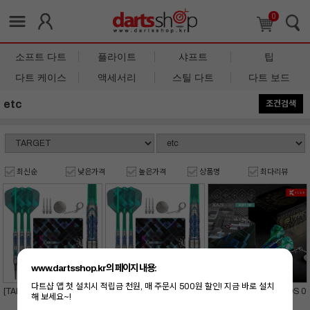
0
소프트 다트
플라이트
샤프트
팁
다트 케이스
액세서리
스틸 다트
다트 보드
etc
조건검색
최신순
낮은가격
높은가격
상품명
최다리뷰
www.dartsshop.kr의 페이지 내용:
다트샵 앱 첫 설치시 적립금 천원, 매 주문시 500원 할인! 지금 바로 설치
[TARGET] KAZE CEROS 0
[TARGET] KAZE CEROS 0
[TARGET] KAZE CEROS 0
해 보세요~!
3 19G 2025
2 18G 2025
1 18G 2025