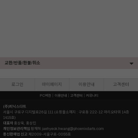
교환/반품/환불/취소
로그인
마이페이지
이용안내
고객센터
PC버전
이용안내
고객센터
커뮤니티
(주)피닉스다트
서울시 구로구 디지털로26길 111 (쇼핑몰소재지 : 구로동 222-12 마리오타워 14층
1415호)
대표자
홍상욱, 홍상진
개인정보관리책임
황재혁
jaehyeok.hwang@phoenixdarts.com
통신판매업 신고
제2009-서울구로-0055호