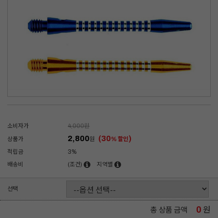
소비자가
4,000
원
2,800
(30
)
상품가
원
% 할인
적립금
3%
배송비
(조건)
지역별
선택
0
원
총 상품 금액