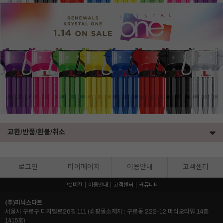
교환/반품/환불/취소
로그인
마이페이지
이용안내
고객센터
PC버전
이용안내
고객센터
커뮤니티
(주)피닉스다트
서울시 구로구 디지털로26길 111 (쇼핑몰소재지 : 구로동 222-12 마리오타워 14층
1415호)