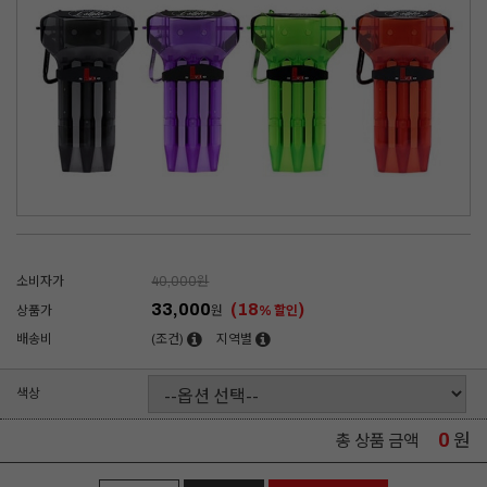
소비자가
40,000
원
33,000
(18
)
상품가
원
% 할인
배송비
(조건)
지역별
색상
0
원
총 상품 금액