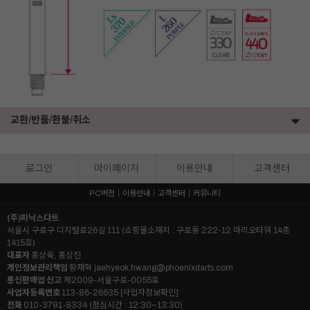
교환/반품/환불/취소
로그인
마이페이지
이용안내
고객센터
PC버전
이용안내
고객센터
커뮤니티
(주)피닉스다트
서울시 구로구 디지털로26길 111 (쇼핑몰소재지 : 구로동 222-12 마리오타워 14층
1415호)
대표자
홍상욱, 홍상진
개인정보관리책임
황재혁
jaehyeok.hwang@phoenixdarts.com
통신판매업 신고
제2009-서울구로-0055호
사업자등록번호
113-86-26635
[사업자정보확인]
전화
010-3791-8334 (점심시간 : 12:30~13:30)