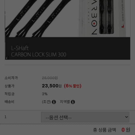
소비자가
25,000
원
23,500
(6
)
상품가
원
% 할인
적립금
3%
배송비
(조건)
지역별
1
0
원
총 상품 금액