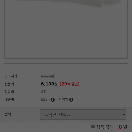
소비자가
8,500
원
6,100
(29
)
상품가
원
% 할인
적립금
3%
배송비
(조건)
지역별
선택
0
원
총 상품 금액