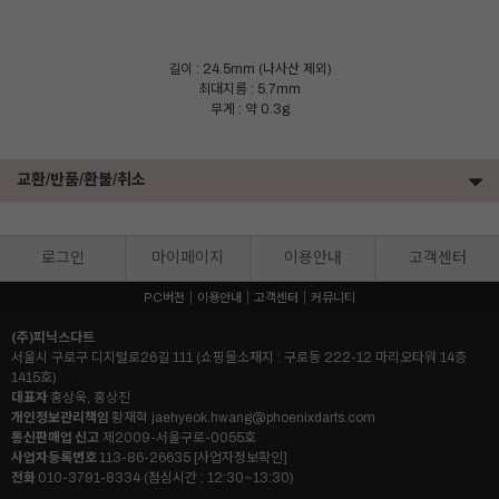
길이 : 24.5mm (나사산 제외)
최대지름 : 5.7mm
무게 : 약 0.3g
교환/반품/환불/취소
로그인
마이페이지
이용안내
고객센터
PC버전
이용안내
고객센터
커뮤니티
(주)피닉스다트
서울시 구로구 디지털로26길 111 (쇼핑몰소재지 : 구로동 222-12 마리오타워 14층
1415호)
대표자
홍상욱, 홍상진
개인정보관리책임
황재혁
jaehyeok.hwang@phoenixdarts.com
통신판매업 신고
제2009-서울구로-0055호
사업자등록번호
113-86-26635
[사업자정보확인]
이코 라이프 하
전화
010-3791-8334 (점심시간 : 12:30~13:30)