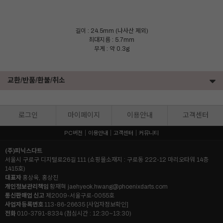
길이 : 24.5mm (나사산 제외)
최대지름 : 5.7mm
무게 : 약 0.3g
교환/반품/환불/취소
로그인
마이페이지
이용안내
고객센터
PC버전
이용안내
고객센터
커뮤니티
(주)피닉스다트
서울시 구로구 디지털로26길 111 (쇼핑몰소재지 : 구로동 222-12 마리오타워 14층
1415호)
대표자
홍상욱, 홍상진
개인정보관리책임
황재혁
jaehyeok.hwang@phoenixdarts.com
통신판매업 신고
제2009-서울구로-0055호
사업자등록번호
113-86-26635
[사업자정보확인]
이코 라이프 하
전화
010-3791-8334 (점심시간 : 12:30~13:30)