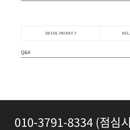
DETAIL PRODUCT
REL
Q&A
010-3791-8334 (점심시