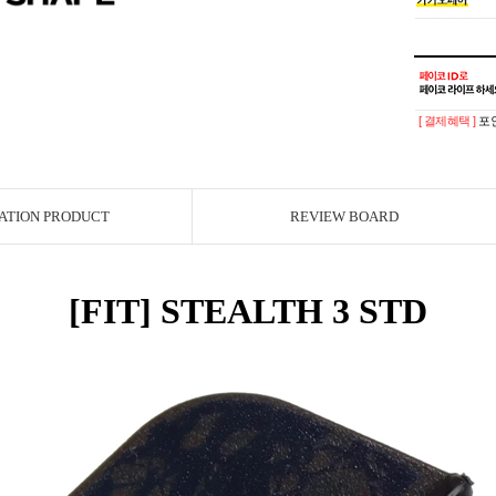
[ 결제혜택 ]
포인
ATION PRODUCT
REVIEW BOARD
[FIT] STEALTH 3 STD