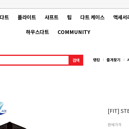
 다트
플라이트
샤프트
팁
다트 케이스
액세서
하우스다트
COMMUNITY
랭킹
즐겨찾기
[FIT] ST
판매가격