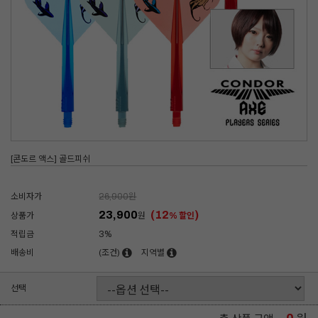
[콘도르 액스] 골드피쉬
소비자가
26,900
원
23,900
(12
)
상품가
원
% 할인
적립금
3%
배송비
(조건)
지역별
선택