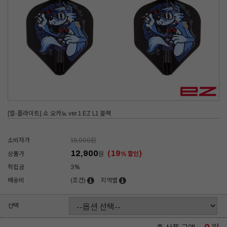
[엘-플라이트] 쇼 오카노 ver.1 EZ L1 블랙
소비자가
15,900
원
12,900
(19
)
상품가
원
% 할인
적립금
3%
배송비
(조건)
지역별
선택