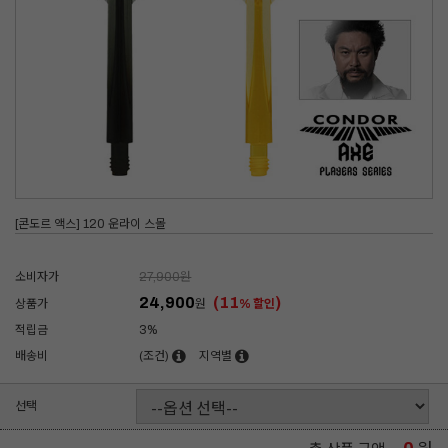
[콘도르 액스] 120 운라이 스몰
소비자가
27,900
원
24,900
(11
)
상품가
원
% 할인
적립금
3%
배송비
(조건)
지역별
선택