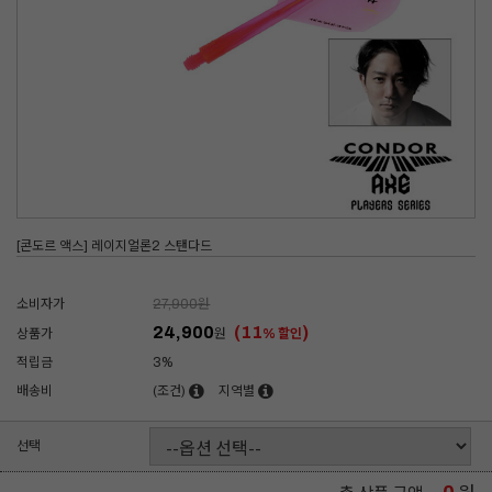
[콘도르 액스] 레이지얼론2 스탠다드
소비자가
27,900
원
24,900
(11
)
상품가
원
% 할인
적립금
3%
배송비
(조건)
지역별
선택