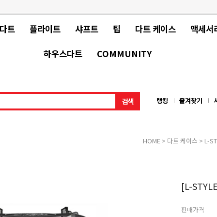
 다트
플라이트
샤프트
팁
다트 케이스
액세서
하우스다트
COMMUNITY
랭킹
즐겨찾기
HOME
>
다트 케이스
>
L-S
[L-STYLE
판매가격