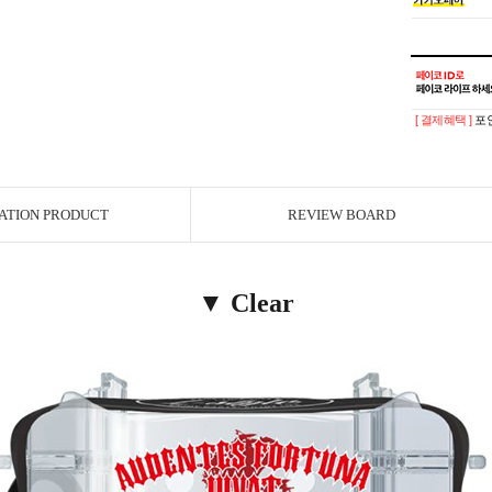
[ 결제혜택 ]
포인
ATION PRODUCT
REVIEW BOARD
▼ Clear