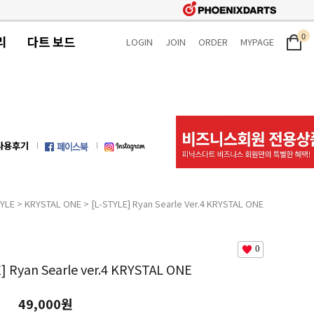
0
리
다트 보드
LOGIN
JOIN
ORDER
MYPAGE
사용후기
TYLE
>
KRYSTAL ONE
> [L-STYLE] Ryan Searle Ver.4 KRYSTAL ONE
0
] Ryan Searle ver.4 KRYSTAL ONE
49,000원