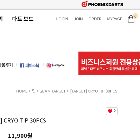
0
리
다트 보드
LOGIN
JOIN
ORDER
MYPAGE
사용후기
HOME
>
팁
>
2BA
>
TARGET
> [TARGET] CRYO TIP 30PCS
2
] CRYO TIP 30PCS
11,900원