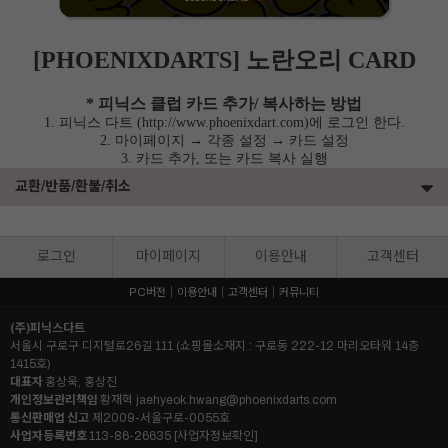
[PHOENIXDARTS] 노란오리 CARD
* 피닉스 클럽 카드 추가/ 복사하는 방법
1. 피닉스 다트 (http://www.phoenixdart.com)에 로그인 한다.
2. 마이페이지 → 각종 설정 → 카드 설정
3. 카드 추가, 또는 카드 복사 실행
교환/반품/환불/취소
로그인
마이페이지
이용안내
고객센터
PC버전
이용안내
고객센터
커뮤니티
(주)피닉스다트
서울시 구로구 디지털로26길 111 (쇼핑몰소재지 : 구로동 222-12 마리오타워 14층
1415호)
대표자
홍상욱, 홍상진
개인정보관리책임
황재혁
jaehyeok.hwang@phoenixdarts.com
통신판매업 신고
제2009-서울구로-0055호
사업자등록번호
113-86-26635
[사업자정보확인]