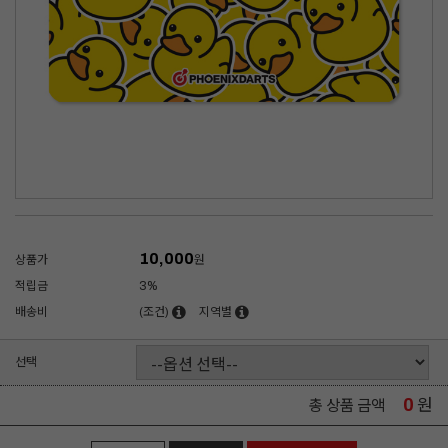
10,000
상품가
원
적립금
3%
배송비
(조건)
지역별
선택
0
원
총 상품 금액