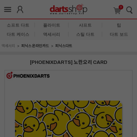
0
소프트 다트
플라이트
샤프트
팁
다트 케이스
액세서리
스틸 다트
다트 보드
액세서리
피닉스 온라인카드
피닉스다트
[PHOENIXDARTS] 노란오리 CARD