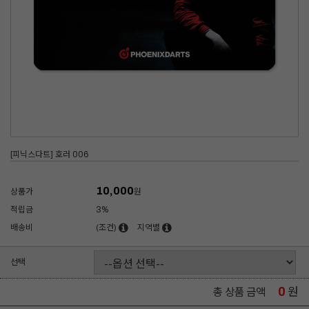
[피닉스다트] 호러 006
10,000
상품가
원
적립금
3%
배송비
(조건)
지역별
선택
0
원
총 상품 금액