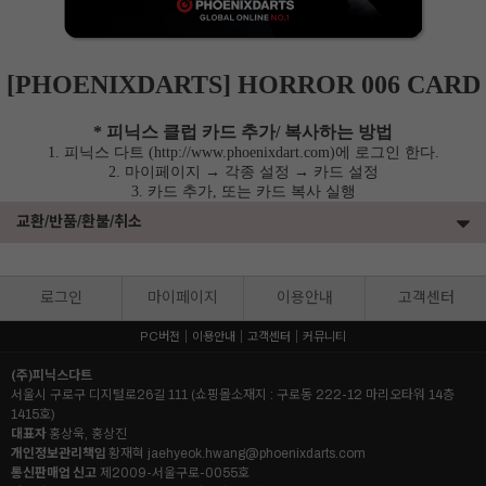
[PHOENIXDARTS] HORROR 006 CARD
* 피닉스 클럽 카드 추가/ 복사하는 방법
1. 피닉스 다트 (http://www.phoenixdart.com)에 로그인 한다.
2. 마이페이지 → 각종 설정 → 카드 설정
3. 카드 추가, 또는 카드 복사 실행
교환/반품/환불/취소
로그인
마이페이지
이용안내
고객센터
PC버전
이용안내
고객센터
커뮤니티
(주)피닉스다트
서울시 구로구 디지털로26길 111 (쇼핑몰소재지 : 구로동 222-12 마리오타워 14층
1415호)
대표자
홍상욱, 홍상진
개인정보관리책임
황재혁
jaehyeok.hwang@phoenixdarts.com
통신판매업 신고
제2009-서울구로-0055호