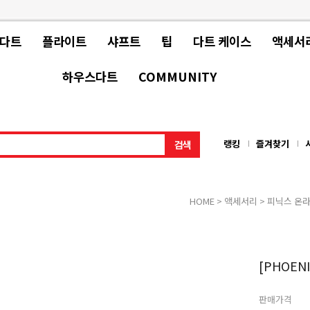
 다트
플라이트
샤프트
팁
다트 케이스
액세서
하우스다트
COMMUNITY
랭킹
즐겨찾기
HOME
>
액세서리
>
피닉스 온
[PHOENI
판매가격