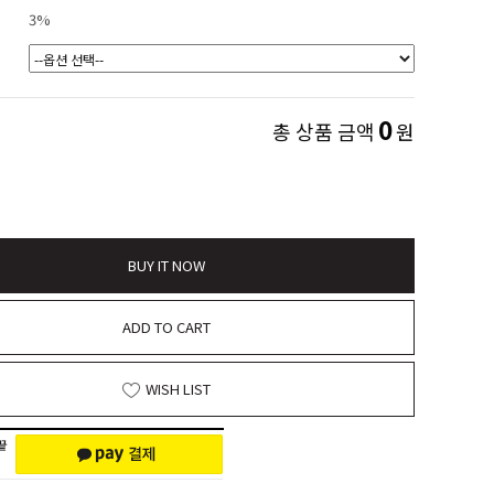
3%
0
총 상품 금액
원
BUY IT NOW
ADD TO CART
WISH LIST