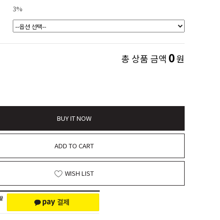
3%
0
총 상품 금액
원
BUY IT NOW
ADD TO CART
WISH LIST