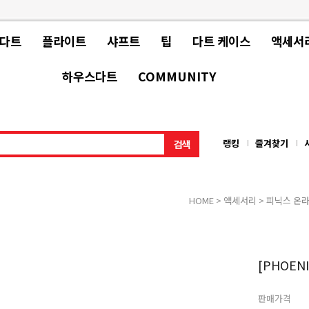
 다트
플라이트
샤프트
팁
다트 케이스
액세서
하우스다트
COMMUNITY
랭킹
즐겨찾기
HOME
>
액세서리
>
피닉스 온
[PHOENI
판매가격