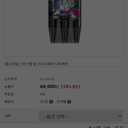
[엘스타일] 크리스탈 원 2024 M9D 다트베어
소비자가
60,000
원
49,000
(19
)
상품가
원
% 할인
적립금
3%
배송비
(조건)
지역별
선택