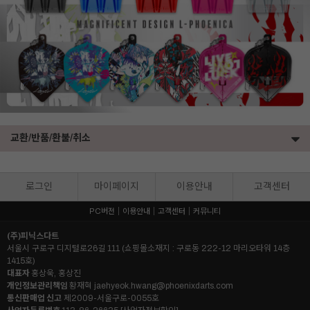
교환/반품/환불/취소
로그인
마이페이지
이용안내
고객센터
PC버전
이용안내
고객센터
커뮤니티
(주)피닉스다트
서울시 구로구 디지털로26길 111 (쇼핑몰소재지 : 구로동 222-12 마리오타워 14층
1415호)
대표자
홍상욱, 홍상진
개인정보관리책임
황재혁
jaehyeok.hwang@phoenixdarts.com
통신판매업 신고
제2009-서울구로-0055호