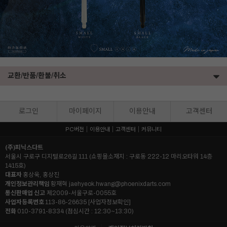
교환/반품/환불/취소
로그인
마이페이지
이용안내
고객센터
PC버전
이용안내
고객센터
커뮤니티
(주)피닉스다트
서울시 구로구 디지털로26길 111 (쇼핑몰소재지 : 구로동 222-12 마리오타워 14층
1415호)
대표자
홍상욱, 홍상진
개인정보관리책임
황재혁
jaehyeok.hwang@phoenixdarts.com
통신판매업 신고
제2009-서울구로-0055호
사업자등록번호
113-86-26635
[사업자정보확인]
전화
010-3791-8334 (점심시간 : 12:30~13:30)