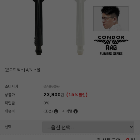
[콘도르 액스] A/N 스몰
소비자가
27,900
원
23,900
(15
)
상품가
원
% 할인
적립금
3%
배송비
(조건)
지역별
선택