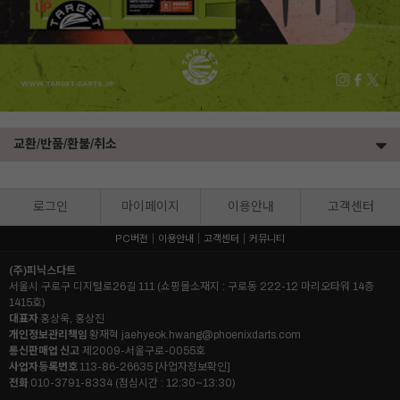
교환/반품/환불/취소
로그인
마이페이지
이용안내
고객센터
PC버전
이용안내
고객센터
커뮤니티
(주)피닉스다트
서울시 구로구 디지털로26길 111 (쇼핑몰소재지 : 구로동 222-12 마리오타워 14층
1415호)
대표자
홍상욱, 홍상진
개인정보관리책임
황재혁
jaehyeok.hwang@phoenixdarts.com
통신판매업 신고
제2009-서울구로-0055호
사업자등록번호
113-86-26635
[사업자정보확인]
전화
010-3791-8334 (점심시간 : 12:30~13:30)