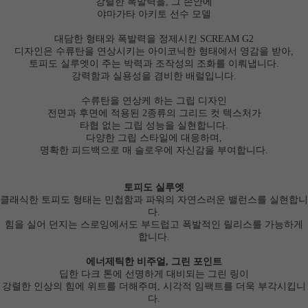
강렬한 폭발력을, 그 손안에
야마가타 아키토 선수 모델
대담한 형태와 폭발력을 정제시킨 SCREAM G2
디자인은 수류탄을 연상시키는 아이코닉한 형태에서 영감을 받아,
토피도 실루엣이 주는 박력과 조작성의 조화를 이뤄냅니다.
강력함과 실용성을 겸비한 배럴입니다.
수류탄을 연상케 하는 그립 디자인
전면과 후면에 적용된 2종류의 그리드 컷 텍스처가
타협 없는 그립 성능을 실현합니다.
다양한 그립 스타일에 대응하며,
명확한 피드백으로 매 슬로우에 자신감을 부여합니다.
토피도 실루엣
클래식한 토피도 형태는 민첩함과 파워의 자연스러운 밸런스를 실현합니
다.
힘을 실어 던지는 스로잉에서도 부드럽고 폭발적인 릴리스를 가능하게
합니다.
에너제틱한 비주얼, 그린 포인트
딥한 다크 톤에 선명하게 대비되는 그린 링이
강렬한 인상의 힘에 위트를 더해주며, 시각적 임팩트를 더욱 부각시킵니
다.