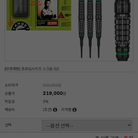
[타겟재팬] 프라임시리즈 스크림 G2
소비자가
219,000
원
219,000
상품가
원
적립금
3%
배송비
(조건)
지역별
선택