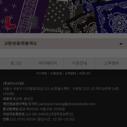
교환/반품/환불/취소
로그인
마이페이지
이용안내
고객센터
PC버전
이용안내
고객센터
커뮤니티
(주)피닉스다트
서울시 구로구 디지털로26길 111 (쇼핑몰소재지 : 구로동 222-12 마리오타워 14층
1415호)
대표자
홍상욱, 홍상진
개인정보관리책임
황재혁
jaehyeok.hwang@phoenixdarts.com
통신판매업 신고
제2009-서울구로-0055호
사업자등록번호
113-86-26635
[사업자정보확인]
전화
010-3791-8334 (점심시간 : 12:30~13:30)