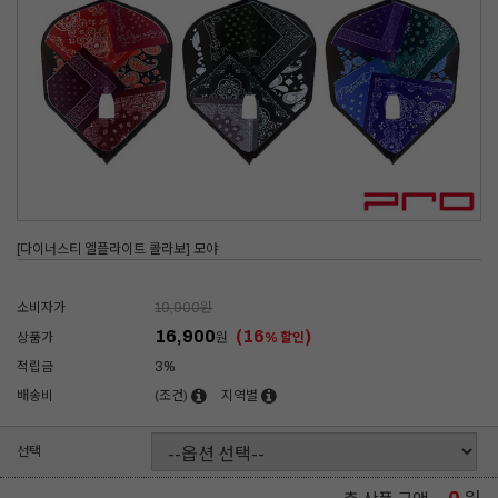
[다이너스티 엘플라이트 콜라보] 모야
소비자가
19,900
원
16,900
(16
)
상품가
원
% 할인
적립금
3%
배송비
(조건)
지역별
선택