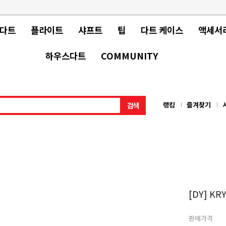
 다트
플라이트
샤프트
팁
다트 케이스
액세서
하우스다트
COMMUNITY
랭킹
즐겨찾기
[DY] KR
판매가격