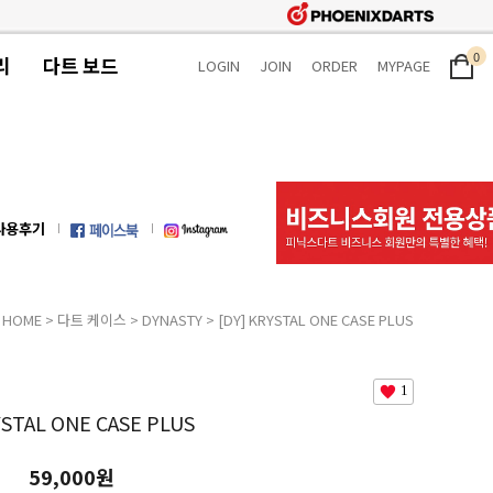
0
리
다트 보드
LOGIN
JOIN
ORDER
MYPAGE
사용후기
HOME
>
다트 케이스
>
DYNASTY
> [DY] KRYSTAL ONE CASE PLUS
1
YSTAL ONE CASE PLUS
59,000원