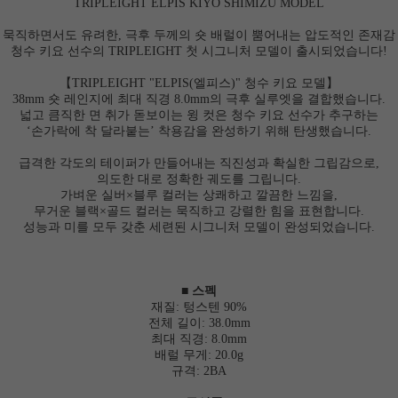
TRIPLEIGHT ELPIS KIYO SHIMIZU MODEL
묵직하면서도 유려한, 극후 두께의 숏 배럴이 뿜어내는 압도적인 존재감
청수 키요 선수의 TRIPLEIGHT 첫 시그니처 모델이 출시되었습니다!
【TRIPLEIGHT "ELPIS(엘피스)" 청수 키요 모델】
38mm 숏 레인지에 최대 직경 8.0mm의 극후 실루엣을 결합했습니다.
넓고 큼직한 면 취가 돋보이는 윙 컷은 청수 키요 선수가 추구하는
‘손가락에 착 달라붙는’ 착용감을 완성하기 위해 탄생했습니다.
급격한 각도의 테이퍼가 만들어내는 직진성과 확실한 그립감으로,
의도한 대로 정확한 궤도를 그립니다.
가벼운 실버×블루 컬러는 상쾌하고 깔끔한 느낌을,
무거운 블랙×골드 컬러는 묵직하고 강렬한 힘을 표현합니다.
성능과 미를 모두 갖춘 세련된 시그니처 모델이 완성되었습니다.
■ 스펙
재질: 텅스텐 90%
전체 길이: 38.0mm
최대 직경: 8.0mm
배럴 무게: 20.0g
규격: 2BA