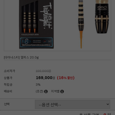
[다이너스티] 엘피스 20.0g
소비자가
199,000
원
169,000
(16
)
상품가
원
% 할인
적립금
3%
배송비
(조건)
지역별
선택