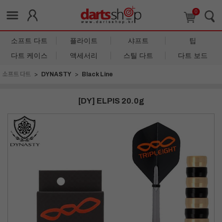
0
소프트 다트
플라이트
샤프트
팁
다트 케이스
액세서리
스틸 다트
다트 보드
소프트 다트
DYNASTY
Black Line
[DY] ELPIS 20.0g