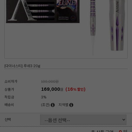
[다이너스티] 루네3 20g
소비자가
199,000
원
169,000
(16
)
상품가
원
% 할인
적립금
3%
배송비
(조건)
지역별
선택