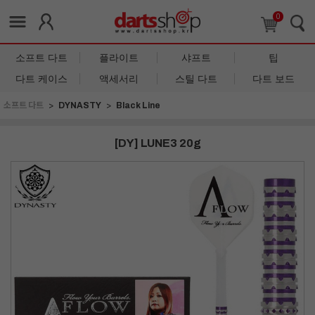
0
소프트 다트
플라이트
샤프트
팁
다트 케이스
액세서리
스틸 다트
다트 보드
소프트 다트
DYNASTY
Black Line
[DY] LUNE3 20g