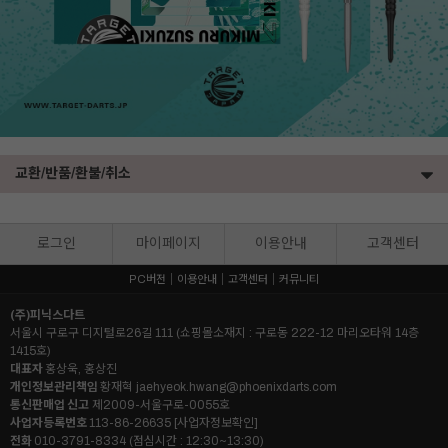
교환/반품/환불/취소
로그인
마이페이지
이용안내
고객센터
PC버전
이용안내
고객센터
커뮤니티
(주)피닉스다트
서울시 구로구 디지털로26길 111 (쇼핑몰소재지 : 구로동 222-12 마리오타워 14층
1415호)
대표자
홍상욱, 홍상진
개인정보관리책임
황재혁
jaehyeok.hwang@phoenixdarts.com
통신판매업 신고
제2009-서울구로-0055호
사업자등록번호
113-86-26635
[사업자정보확인]
전화
010-3791-8334 (점심시간 : 12:30~13:30)