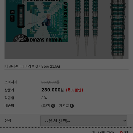
[타겟재팬] 더 미라클 G7 95% 21.5G
소비자가
250,000
원
239,000
(5
)
상품가
원
% 할인
적립금
3%
배송비
(조건)
지역별
선택