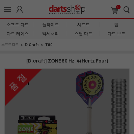
0
소프트 다트
플라이트
샤프트
팁
다트 케이스
액세서리
스틸 다트
다트 보드
소프트 다트
D.Craft
T80
[D.craft] ZONE80 Hz-4(Hertz Four)