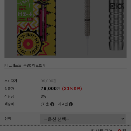
[디크래프트] 존80 헤르츠 4
소비자가
99,000
원
79,000
(21
)
상품가
원
% 할인
적립금
3%
배송비
(조건)
지역별
선택