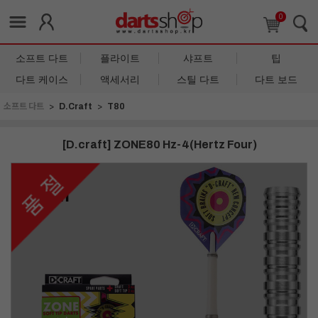
0
소프트 다트
플라이트
샤프트
팁
다트 케이스
액세서리
스틸 다트
다트 보드
소프트 다트
D.Craft
T80
[D.craft] ZONE80 Hz-4(Hertz Four)