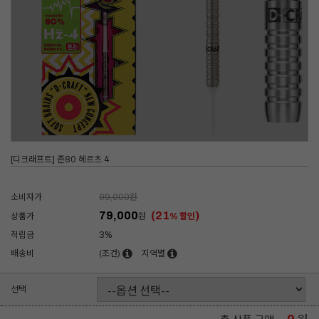
[디크래프트] 존80 헤르츠 4
소비자가
99,000
원
79,000
(21
)
상품가
원
% 할인
적립금
3%
배송비
(조건)
지역별
선택