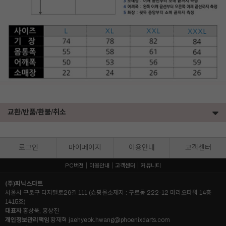
교환/반품/환불/취소
로그인
마이페이지
이용안내
고객센터
PC버전
이용안내
고객센터
커뮤니티
(주)피닉스다트
서울시 구로구 디지털로26길 111 (쇼핑몰소재지 : 구로동 222-12 마리오타워 14층
1415호)
대표자
홍상욱, 홍상진
개인정보관리책임
황재혁
jaehyeok.hwang@phoenixdarts.com