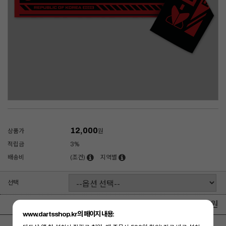
12,000
상품가
원
적립금
3%
배송비
(조건)
지역별
선택
0
원
총 상품 금액
www.dartsshop.kr의 페이지 내용: