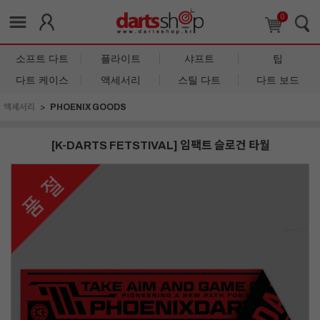
0
소프트 다트
플라이트
샤프트
팁
다트 케이스
액세서리
스틸 다트
다트 보드
액세서리
PHOENIX GOODS
[K-DARTS FETSTIVAL] 임팩트 슬로건 타월