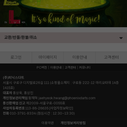
세요!
교환/반품/환불/취소
로그인
마이페이지
이용안내
고객센터
PC버전
이용안내
고객센터
커뮤니티
(주)피닉스다트
서울시 구로구 디지털로26길 111 (쇼핑몰소재지 : 구로동 222-12 마리오타워 14층
1415호)
대표자
홍상욱, 홍상진
개인정보관리책임
황재혁
jaehyeok.hwang@phoenixdarts.com
통신판매업 신고
제2009-서울구로-0055호
사업자등록번호
113-86-26635
[사업자정보확인]
전화
010-3791-8334 (점심시간 : 12:30~13:30)
이용약관
개인정보처리방침