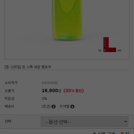
[엘-스타일] 립 스톡 네온 옐로우
소비자가
23,900
원
16,900
(30
)
상품가
원
% 할인
적립금
3%
배송비
(조건)
지역별
선택