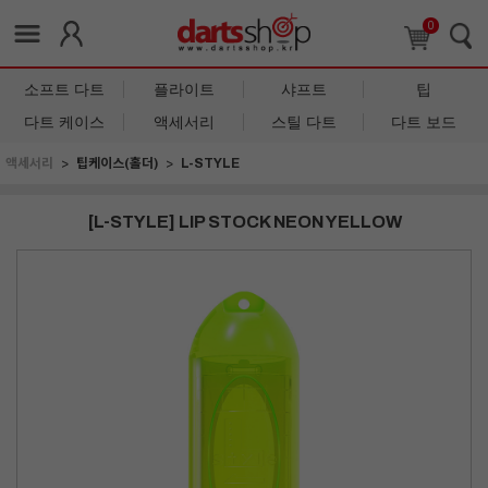
0
소프트 다트
플라이트
샤프트
팁
다트 케이스
액세서리
스틸 다트
다트 보드
액세서리
팁케이스(홀더)
L-STYLE
[L-STYLE] LIP STOCK NEON YELLOW