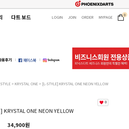
0
리
다트 보드
LOGIN
JOIN
ORDER
MYPAGE
사용후기
-STYLE
>
KRYSTAL ONE
> [L-STYLE] KRYSTAL ONE NEON YELLOW
0
E] KRYSTAL ONE NEON YELLOW
34,900원