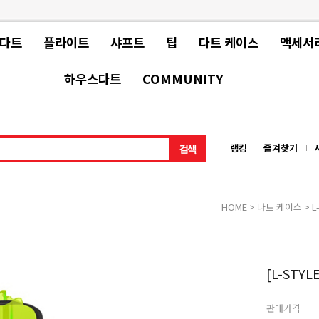
 다트
플라이트
샤프트
팁
다트 케이스
액세서
하우스다트
COMMUNITY
랭킹
즐겨찾기
HOME
>
다트 케이스
>
L
[L-STYL
판매가격