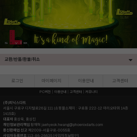
교환/반품/환불/취소
로그인
마이페이지
이용안내
고객센터
PC버전
이용안내
고객센터
커뮤니티
(주)피닉스다트
서울시 구로구 디지털로26길 111 (쇼핑몰소재지 : 구로동 222-12 마리오타워 14층
1415호)
대표자
홍상욱, 홍상진
개인정보관리책임
황재혁
jaehyeok.hwang@phoenixdarts.com
통신판매업 신고
제2009-서울구로-0055호
사업자등록번호
113-86-26635
[사업자정보확인]