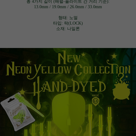
총 4가지 길이 (배럴-플라이트 간 거리 기준):
13.0mm / 19.0mm / 26.0mm / 33.0mm
형태: 노멀
타입: 락(LOCK)
소재: 나일론