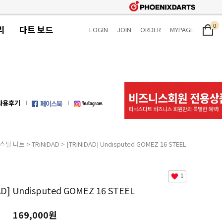
0
리
다트 보드
LOGIN
JOIN
ORDER
MYPAGE
사용후기
스틸 다트
>
TRiNiDAD
> [TRiNiDAD] Undisputed GOMEZ 16 STEEL
1
AD] Undisputed GOMEZ 16 STEEL
169,000원