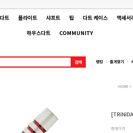
 다트
플라이트
샤프트
팁
다트 케이스
액세서
하우스다트
COMMUNITY
랭킹
즐겨찾기
HOME
>
[TRiNiD
판매가격