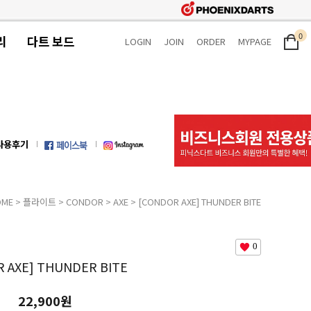
0
리
다트 보드
LOGIN
JOIN
ORDER
MYPAGE
사용후기
OME
>
플라이트
>
CONDOR
>
AXE
> [CONDOR AXE] THUNDER BITE
0
 AXE] THUNDER BITE
22,900원