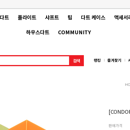
 다트
플라이트
샤프트
팁
다트 케이스
액세서
하우스다트
COMMUNITY
랭킹
즐겨찾기
H
[CONDOR
판매가격