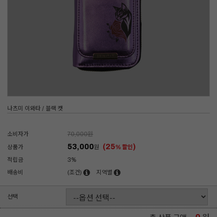
나츠미 이와타 / 블랙 캣
소비자가
70,000
원
53,000
(25
)
상품가
원
% 할인
적립금
3%
배송비
(조건)
지역별
선택