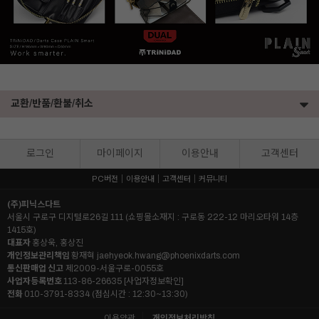
교환/반품/환불/취소
로그인
마이페이지
이용안내
고객센터
PC버전
이용안내
고객센터
커뮤니티
(주)피닉스다트
서울시 구로구 디지털로26길 111 (쇼핑몰소재지 : 구로동 222-12 마리오타워 14층
1415호)
대표자
홍상욱, 홍상진
개인정보관리책임
황재혁
jaehyeok.hwang@phoenixdarts.com
통신판매업 신고
제2009-서울구로-0055호
사업자등록번호
113-86-26635
[사업자정보확인]
전화
010-3791-8334 (점심시간 : 12:30~13:30)
이용약관
개인정보처리방침