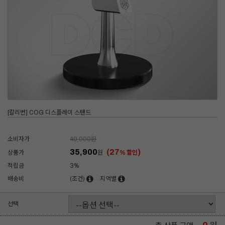
[칼리번] COG 디스플레이 스탠드
소비자가
49,000
원
35,900
(27
)
상품가
원
% 할인
적립금
3%
배송비
(조건)
지역별
선택