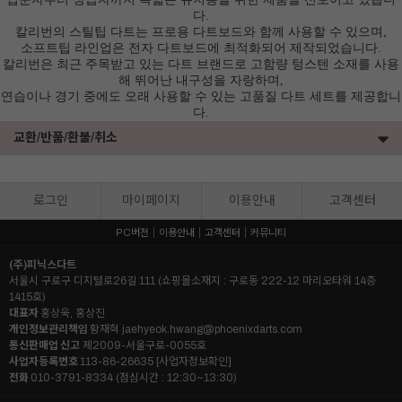
다.
칼리번의 스틸팁 다트는 프로용 다트보드와 함께 사용할 수 있으며,
소프트팁 라인업은 전자 다트보드에 최적화되어 제작되었습니다.
칼리번은 최근 주목받고 있는 다트 브랜드로
고함량 텅스텐 소재를 사용
해
뛰어난 내구성을 자랑하며,
연습이나 경기 중에도 오래 사용할 수 있는 고품질 다트 세트를 제공합니
다.
교환/반품/환불/취소
로그인
마이페이지
이용안내
고객센터
PC버전
이용안내
고객센터
커뮤니티
(주)피닉스다트
서울시 구로구 디지털로26길 111 (쇼핑몰소재지 : 구로동 222-12 마리오타워 14층
1415호)
대표자
홍상욱, 홍상진
개인정보관리책임
황재혁
jaehyeok.hwang@phoenixdarts.com
통신판매업 신고
제2009-서울구로-0055호
사업자등록번호
113-86-26635
[사업자정보확인]
전화
010-3791-8334 (점심시간 : 12:30~13:30)