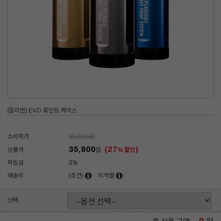
[칼리번] EVO 포인트 케이스
소비자가
49,000
원
35,900
(27
)
상품가
원
% 할인
적립금
3%
배송비
(조건)
지역별
선택