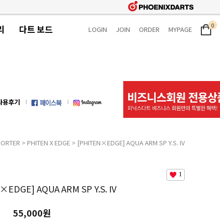
0
리
다트 보드
LOGIN
JOIN
ORDER
MYPAGE
사용후기
PORTER
>
PHITEN X EDGE
> [PHITEN×EDGE] AQUA ARM SP Y.S. IV
1
×EDGE] AQUA ARM SP Y.S. IV
55,000원