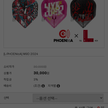
[L-PHOENicA] M9D 2024
소비자가
30,000
원
30,000
상품가
원
적립금
3%
배송비
(조건)
지역별
선택