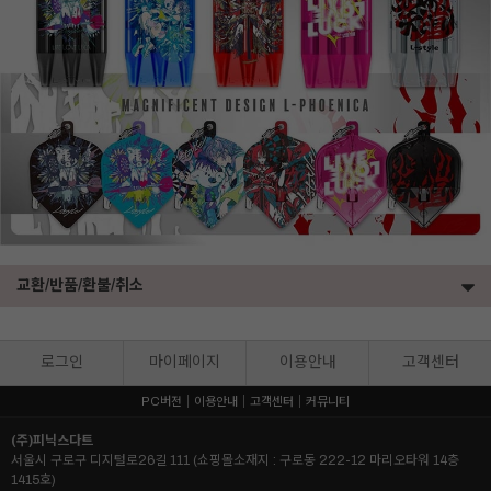
교환/반품/환불/취소
로그인
마이페이지
이용안내
고객센터
PC버전
이용안내
고객센터
커뮤니티
(주)피닉스다트
서울시 구로구 디지털로26길 111 (쇼핑몰소재지 : 구로동 222-12 마리오타워 14층
1415호)