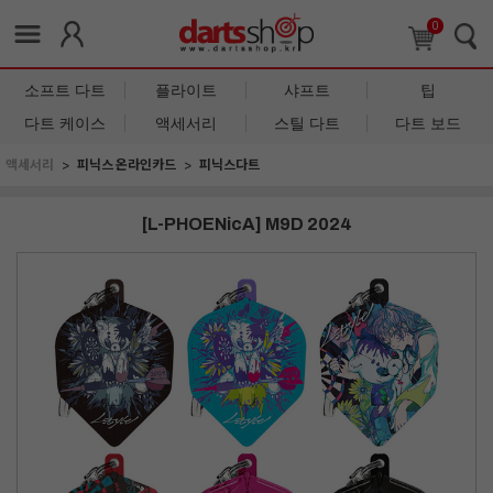
0
소프트 다트
플라이트
샤프트
팁
다트 케이스
액세서리
스틸 다트
다트 보드
액세서리
피닉스 온라인카드
피닉스다트
[L-PHOENicA] M9D 2024